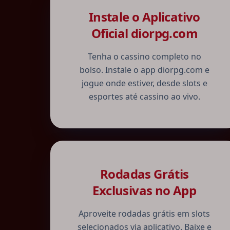
Instale o Aplicativo
Oficial diorpg.com
Tenha o cassino completo no
bolso. Instale o app diorpg.com e
jogue onde estiver, desde slots e
esportes até cassino ao vivo.
Rodadas Grátis
Exclusivas no App
Aproveite rodadas grátis em slots
selecionados via aplicativo. Baixe e