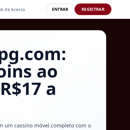
ENTRAR
REGISTRAR
nk de Acesso
pg.com:
oins ao
 R$17 a
m um cassino móvel completo com o