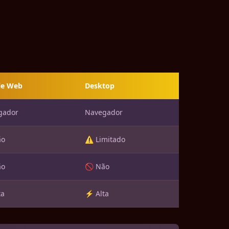
le Web
Desktop
gador
Navegador
ão
⚠️ Limitado
ão
🚫 Não
ta
⚡ Alta