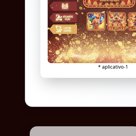
* aplicativo-1