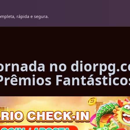
ompleta, rápida e segura.
Jornada no diorpg
Prêmios Fantástico