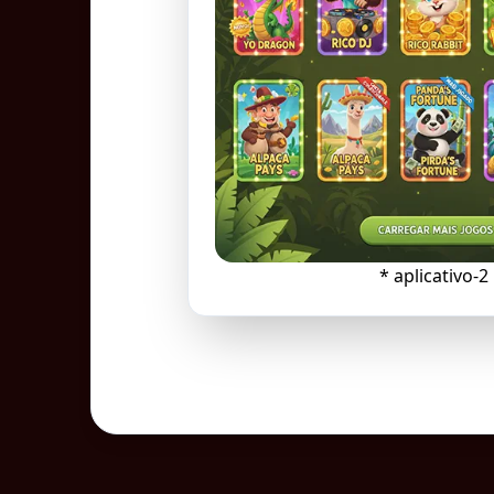
* aplicativo-2